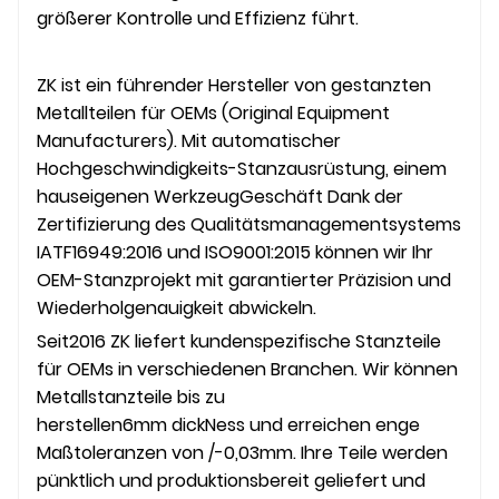
größerer Kontrolle und Effizienz führt.
ZK ist
ein führender Hersteller von gestanzten
Metallteilen für OEMs (Original Equipment
Manufacturers). Mit automatischer
Hochgeschwindigkeits-Stanzausrüstung, einem
hauseigenen Werkzeug
Geschäft
Dank der
Zertifizierung des Qualitätsmanagementsystems
IATF16949:2016 und ISO9001:2015 können wir Ihr
OEM-Stanzprojekt mit garantierter Präzision und
Wiederholgenauigkeit abwickeln.
Seit
2016
ZK
liefert kundenspezifische Stanzteile
für OEMs in verschiedenen Branchen. Wir können
Metallstanzteile bis zu
herstellen
6mm
dick
Ness
und erreichen enge
Maßtoleranzen von /-0,0
3mm
. Ihre Teile werden
pünktlich und produktionsbereit geliefert und