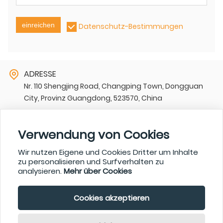
einreichen
Datenschutz-Bestimmungen
ADRESSE
Nr. 110 Shengjing Road, Changping Town, Dongguan
City, Provinz Guangdong, 523570, China
EMAIL
sharon@zk-itech.com
Verwendung von Cookies
TELEFON
Wir nutzen Eigene und Cookies Dritter um Inhalte
+86-15717933272,+86-0769-83998188-850
zu personalisieren und Surfverhalten zu
analysieren.
Mehr über Cookies
© Dongguan ZhongKai Precision Metals Technology
Cookies akzeptieren
Limited