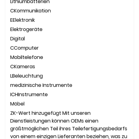
Lithiumbatterien
C
Kommunikation
E
Elektronik
Elektrogeräte
D
igital
C
Computer
Mobiltelefone
C
Kameras
L
Beleuchtung
medizinische Instrumente
ICH
Instrumente
Möbel
ZK-Wert
hinzugefügt
Mit unseren
Dienstleistungen können OEMs einen
größtmöglichen Teil ihres Teilefertigungsbedarfs
von einem einzigen Lieferanten beziehen, was zu